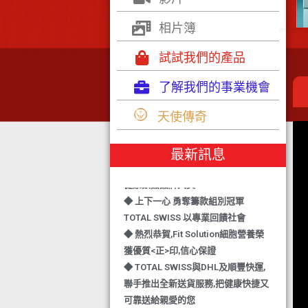
相片簿
試試我們的產品
了解我們的事業機會
◆ TOTAL SWISS 勇奪 亞洲知識管理
天使傳奇
學院 3項殊榮
◆ 熱烈恭賀-TOTAL SWISS 1日連奪2
最新訊息
獎,中銀香港環保優秀企業證書及星級
健康飲品品牌大獎
◆ 上下一心 勇奪籌款組別冠軍
TOTAL SWISS 以專業回饋社會
◆ 熱烈恭賀,Fit Solution細胞營養榮
獲優質<正>印,信心保證
◆ TOTAL SWISS與DHL及順豐快運,
聯手推出全新送貨服務,把健康快捷又
可靠送給親愛的您
◆ 熱烈恭賀,FIT SOLUTION除獲得嚴