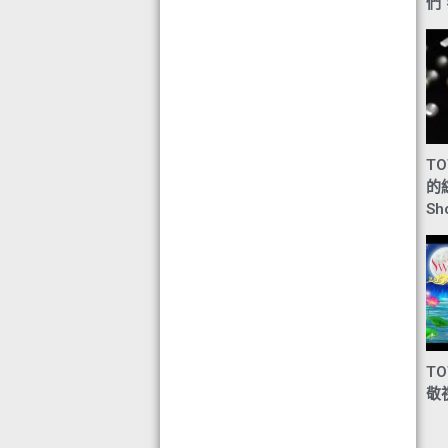
們，
目標-綠色辦公室認可證書及獎座
◆ AIR PURIFIER 水氧機,創造清新舒
適空氣,讓身心靈舒緩放鬆
◆ 熱烈恭賀TOTAL SWISS 榮獲青春
再生發明大獎
◆ 熱烈恭賀TOTAL SWISS 榮獲優質
策略夥伴企業大獎
TO
◆ 熱烈恭賀全球城巿天使協會榮獲最
的
具創造力企業大獎
Sh
◆ 熱烈恭賀 Fit Solution 榮獲 歐洲素
食聯盟的素食認證
TO
敬