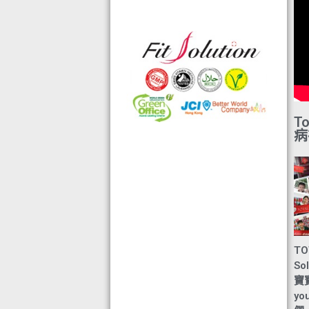
格的國際認證外,更通過香港衛生署認
可的香港標準及檢定中心測試,證明符
合香港食品標準,不含重金屬,農藥,細
菌,並頒發香港優質正印.
◆ 熱烈恭賀,FIT SOLUTION細胞營養
榮獲澳門廚皇協會頒發-我最喜愛的健
康飲品金獎
T
◆ 全球城巿天使選拔協會義工團體政
病
府機構專用編號C491
◆ TOTAL SWISS義工團體政府機構專
用編號C488
◆ TOTAL SWISS 為香港保健食品協
會成員之一
◆ FRC大中華巿場調查報告指出,7成
受訪者己服用FIT SOLUTION細胞營養
TO
達4年或以上,信任產品及滿意度達
So
99.4%
寶寶
yo
◆TOTAL SWISS獲頒聯合國千禧發展