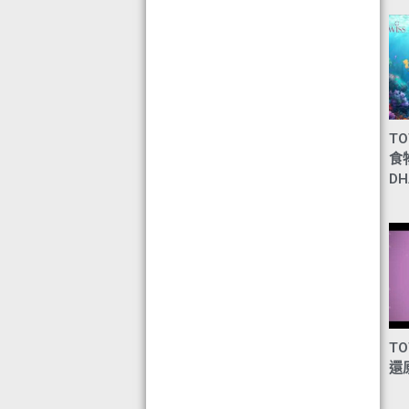
TO
食
DH
TO
還原