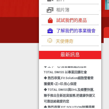
相片簿
試試我們的產品
了解我們的事業機會
◆ TOTAL SWISS 勇奪 亞洲知識管理
學院 3項殊榮
天使傳奇
◆ 熱烈恭賀-TOTAL SWISS 1日連奪2
獎,中銀香港環保優秀企業證書及星級
最新訊息
健康飲品品牌大獎
◆ 上下一心 勇奪籌款組別冠軍
TOTAL SWISS 以專業回饋社會
◆ 熱烈恭賀,Fit Solution細胞營養榮
獲優質<正>印,信心保證
◆ TOTAL SWISS與DHL及順豐快運,
聯手推出全新送貨服務,把健康快捷又
可靠送給親愛的您
◆ 熱烈恭賀,FIT SOLUTION除獲得嚴
格的國際認證外,更通過香港衛生署認