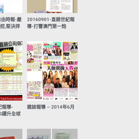
-自由時報-嚴
20160901-直銷世紀報
控,堅決捍
導-打響澳門第一炮
紀報導-
雜誌報導 – 2014年6月
ISS躍升全球