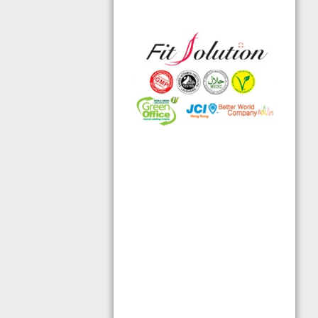
可的香港標準及檢定中心測試,證明符
合香港食品標準,不含重金屬,農藥,細
菌,並頒發香港優質正印.
◆ 熱烈恭賀,FIT SOLUTION細胞營養
榮獲澳門廚皇協會頒發-我最喜愛的健
康飲品金獎
◆ 全球城巿天使選拔協會義工團體政
府機構專用編號C491
◆ TOTAL SWISS義工團體政府機構專
用編號C488
◆ TOTAL SWISS 為香港保健食品協
會成員之一
◆ FRC大中華巿場調查報告指出,7成
受訪者己服用FIT SOLUTION細胞營養
達4年或以上,信任產品及滿意度達
99.4%
◆TOTAL SWISS獲頒聯合國千禧發展
目標-綠色辦公室認可證書及獎座