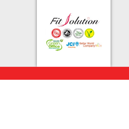
◆ 熱烈恭賀,FIT SOLUTION除獲得嚴
格的國際認證外,更通過香港衛生署認
可的香港標準及檢定中心測試,證明符
合香港食品標準,不含重金屬,農藥,細
菌,並頒發香港優質正印.
◆ 熱烈恭賀,FIT SOLUTION細胞營養
榮獲澳門廚皇協會頒發-我最喜愛的健
康飲品金獎
◆ 全球城巿天使選拔協會義工團體政
府機構專用編號C491
◆ TOTAL SWISS義工團體政府機構專
用編號C488
◆ TOTAL SWISS 為香港保健食品協
會成員之一
◆ FRC大中華巿場調查報告指出,7成
受訪者己服用FIT SOLUTION細胞營養
達4年或以上,信任產品及滿意度達
99.4%