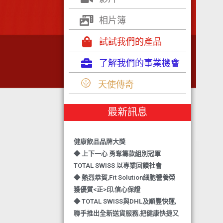
相片簿
試試我們的產品
了解我們的事業機會
天使傳奇
◆ TOTAL SWISS 勇奪 亞洲知識管理
學院 3項殊榮
最新訊息
◆ 熱烈恭賀-TOTAL SWISS 1日連奪2
獎,中銀香港環保優秀企業證書及星級
健康飲品品牌大獎
◆ 上下一心 勇奪籌款組別冠軍
TOTAL SWISS 以專業回饋社會
◆ 熱烈恭賀,Fit Solution細胞營養榮
獲優質<正>印,信心保證
◆ TOTAL SWISS與DHL及順豐快運,
聯手推出全新送貨服務,把健康快捷又
可靠送給親愛的您