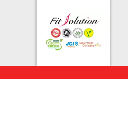
◆ 熱烈恭賀,FIT SOLUTION除獲得嚴
格的國際認證外,更通過香港衛生署認
可的香港標準及檢定中心測試,證明符
合香港食品標準,不含重金屬,農藥,細
菌,並頒發香港優質正印.
◆ 熱烈恭賀,FIT SOLUTION細胞營養
榮獲澳門廚皇協會頒發-我最喜愛的健
康飲品金獎
◆ 全球城巿天使選拔協會義工團體政
府機構專用編號C491
◆ TOTAL SWISS義工團體政府機構專
用編號C488
◆ TOTAL SWISS 為香港保健食品協
會成員之一
◆ FRC大中華巿場調查報告指出,7成
受訪者己服用FIT SOLUTION細胞營養
達4年或以上,信任產品及滿意度達
99.4%
◆TOTAL SWISS獲頒聯合國千禧發展