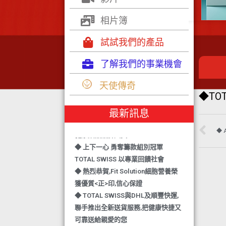
相片簿
試試我們的產品
了解我們的事業機會
◆ TOTAL SWISS 勇奪 亞洲知識管理
天使傳奇
學院 3項殊榮
◆TO
◆ 熱烈恭賀-TOTAL SWISS 1日連奪2
最新訊息
獎,中銀香港環保優秀企業證書及星級
健康飲品品牌大獎
◆ 
◆ 上下一心 勇奪籌款組別冠軍
TOTAL SWISS 以專業回饋社會
◆ 熱烈恭賀,Fit Solution細胞營養榮
獲優質<正>印,信心保證
◆ TOTAL SWISS與DHL及順豐快運,
聯手推出全新送貨服務,把健康快捷又
可靠送給親愛的您