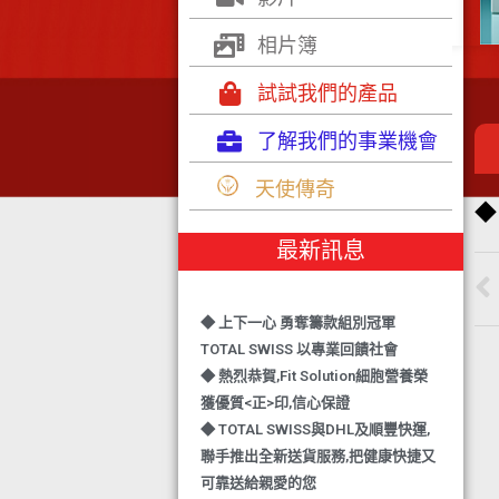
相片簿
試試我們的產品
了解我們的事業機會
◆ TOTAL SWISS 勇奪 亞洲知識管理
天使傳奇
◆
學院 3項殊榮
◆ 熱烈恭賀-TOTAL SWISS 1日連奪2
最新訊息
獎,中銀香港環保優秀企業證書及星級
健康飲品品牌大獎
◆ 上下一心 勇奪籌款組別冠軍
TOTAL SWISS 以專業回饋社會
◆ 熱烈恭賀,Fit Solution細胞營養榮
獲優質<正>印,信心保證
◆ TOTAL SWISS與DHL及順豐快運,
聯手推出全新送貨服務,把健康快捷又
可靠送給親愛的您