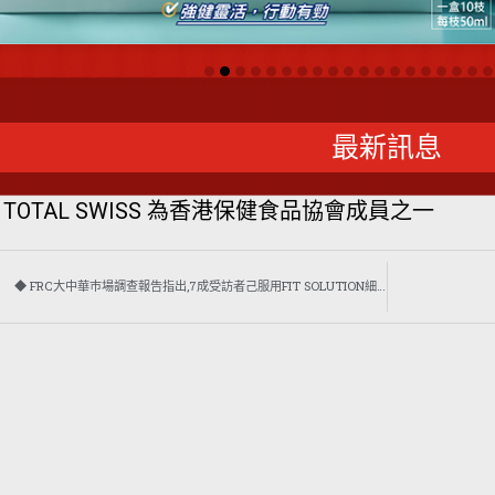
最新訊息
 TOTAL SWISS 為香港保健食品協會成員之一
◆ FRC大中華巿場調查報告指出,7成受訪者己服用FIT SOLUTION細胞營養達4年或以上,信任產品及滿意度達99.4%