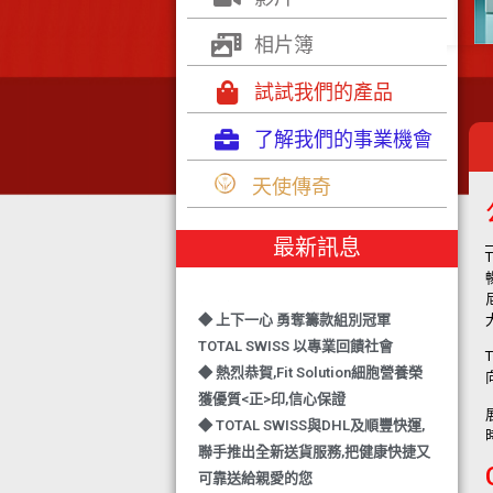
相片簿
試試我們的產品
了解我們的事業機會
◆ TOTAL SWISS 勇奪 亞洲知識管理
天使傳奇
學院 3項殊榮
◆ 熱烈恭賀-TOTAL SWISS 1日連奪2
最新訊息
獎,中銀香港環保優秀企業證書及星級
健康飲品品牌大獎
◆ 上下一心 勇奪籌款組別冠軍
TOTAL SWISS 以專業回饋社會
◆ 熱烈恭賀,Fit Solution細胞營養榮
獲優質<正>印,信心保證
◆ TOTAL SWISS與DHL及順豐快運,
聯手推出全新送貨服務,把健康快捷又
可靠送給親愛的您