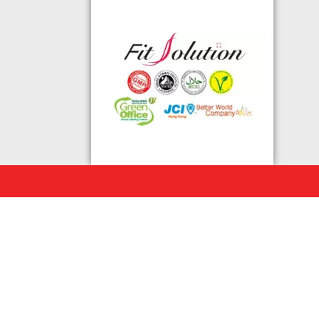
格的國際認證外,更通過香港衛生署認
可的香港標準及檢定中心測試,證明符
合香港食品標準,不含重金屬,農藥,細
菌,並頒發香港優質正印.
◆ 熱烈恭賀,FIT SOLUTION細胞營養
榮獲澳門廚皇協會頒發-我最喜愛的健
康飲品金獎
◆ 全球城巿天使選拔協會義工團體政
府機構專用編號C491
◆ TOTAL SWISS義工團體政府機構專
用編號C488
◆ TOTAL SWISS 為香港保健食品協
會成員之一
◆ FRC大中華巿場調查報告指出,7成
受訪者己服用FIT SOLUTION細胞營養
達4年或以上,信任產品及滿意度達
99.4%
◆TOTAL SWISS獲頒聯合國千禧發展