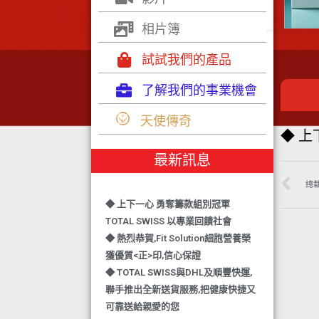
相片簿
試試我們的產品
了解我們的事業機會
◆ TOTAL SWISS 勇奪 亞洲知識管理
天使傳奇
學院 3項殊榮
◆ 上
◆ 熱烈恭賀-TOTAL SWISS 1日連奪2
最新訊息
獎,中銀香港環保優秀企業證書及星級
健康飲品品牌大獎
總
◆ 上下一心 勇奪籌款組別冠軍
TOTAL SWISS 以專業回饋社會
◆ 熱烈恭賀,Fit Solution細胞營養榮
獲優質<正>印,信心保證
◆ TOTAL SWISS與DHL及順豐快運,
聯手推出全新送貨服務,把健康快捷又
可靠送給親愛的您
◆ 熱烈恭賀,FIT SOLUTION除獲得嚴