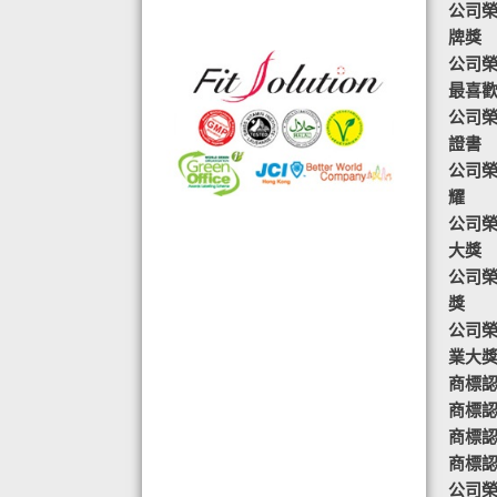
公司榮
格的國際認證外,更通過香港衛生署認
牌獎
可的香港標準及檢定中心測試,證明符
公司榮譽-
合香港食品標準,不含重金屬,農藥,細
最喜
菌,並頒發香港優質正印.
公司榮
◆ 熱烈恭賀,FIT SOLUTION細胞營養
證書
榮獲澳門廚皇協會頒發-我最喜愛的健
公司榮
康飲品金獎
耀
◆ 全球城巿天使選拔協會義工團體政
公司榮
府機構專用編號C491
大獎
◆ TOTAL SWISS義工團體政府機構專
公司榮
用編號C488
獎
◆ TOTAL SWISS 為香港保健食品協
公司榮
會成員之一
業大
◆ FRC大中華巿場調查報告指出,7成
商標認
受訪者己服用FIT SOLUTION細胞營養
商標認
達4年或以上,信任產品及滿意度達
商標認
99.4%
商標認證
◆TOTAL SWISS獲頒聯合國千禧發展
公司榮譽