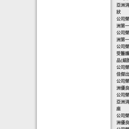
目標-綠色辦公室認可證書及獎座
亞洲
◆ AIR PURIFIER 水氧機,創造清新舒
狀
適空氣,讓身心靈舒緩放鬆
公司榮譽
◆ 熱烈恭賀TOTAL SWISS 榮獲青春
洲第
再生發明大獎
公司榮譽
◆ 熱烈恭賀TOTAL SWISS 榮獲優質
洲第
策略夥伴企業大獎
公司榮譽-
◆ 熱烈恭賀全球城巿天使協會榮獲最
受醫
具創造力企業大獎
品(細
◆ 熱烈恭賀 Fit Solution 榮獲 歐洲素
公司榮譽
食聯盟的素食認證
佳傑
公司榮譽
洲優
公司榮譽
亞洲
座
公司榮譽
洲優