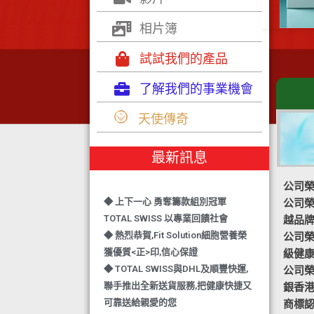
相片簿
試試我們的產品
了解我們的事業機會
◆ TOTAL SWISS 勇奪 亞洲知識管理
天使傳奇
學院 3項殊榮
◆ 熱烈恭賀-TOTAL SWISS 1日連奪2
最新訊息
獎,中銀香港環保優秀企業證書及星級
健康飲品品牌大獎
公司榮
◆ 上下一心 勇奪籌款組別冠軍
公司榮譽
TOTAL SWISS 以專業回饋社會
越品
◆ 熱烈恭賀,Fit Solution細胞營養榮
公司榮譽-
獲優質<正>印,信心保證
級健
◆ TOTAL SWISS與DHL及順豐快運,
公司榮譽
聯手推出全新送貨服務,把健康快捷又
銀香
可靠送給親愛的您
商標認
◆ 熱烈恭賀,FIT SOLUTION除獲得嚴