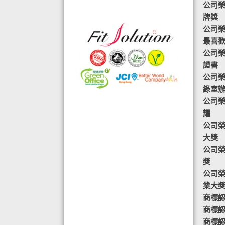
公司榮
格的國際認證外,更通過香港衛生署認
牌獎
可的香港標準及檢定中心測試,證明符
公司榮譽-
合香港食品標準,不含重金屬,農藥,細
最喜
菌,並頒發香港優質正印.
公司榮
◆ 熱烈恭賀,FIT SOLUTION細胞營養
證書
榮獲澳門廚皇協會頒發-我最喜愛的健
公司榮
康飲品金獎
綠室
◆ 全球城巿天使選拔協會義工團體政
公司榮
府機構專用編號C491
耀
◆ TOTAL SWISS義工團體政府機構專
公司榮
用編號C488
大獎
◆ TOTAL SWISS 為香港保健食品協
公司榮
會成員之一
獎
◆ FRC大中華巿場調查報告指出,7成
公司榮
受訪者己服用FIT SOLUTION細胞營養
業大
達4年或以上,信任產品及滿意度達
商標認
99.4%
商標認
◆TOTAL SWISS獲頒聯合國千禧發展
商標認