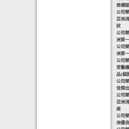
目標-綠色辦公室認可證書及獎座
商標認證
◆ AIR PURIFIER 水氧機,創造清新舒
公司榮譽
適空氣,讓身心靈舒緩放鬆
亞洲
◆ 熱烈恭賀TOTAL SWISS 榮獲青春
狀
再生發明大獎
公司榮譽
◆ 熱烈恭賀TOTAL SWISS 榮獲優質
洲第
策略夥伴企業大獎
公司榮譽
◆ 熱烈恭賀全球城巿天使協會榮獲最
洲第
具創造力企業大獎
公司榮譽-
◆ 熱烈恭賀 Fit Solution 榮獲 歐洲素
受醫
食聯盟的素食認證
品(細
公司榮譽
佳傑
公司榮譽
亞洲
座
公司榮譽
洲優