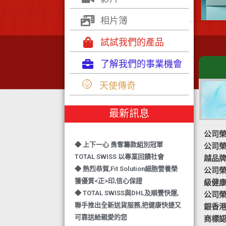
相片簿
試試我們的產品
了解我們的事業機會
◆ TOTAL SWISS 勇奪 亞洲知識管理
天使傳奇
學院 3項殊榮
◆ 熱烈恭賀-TOTAL SWISS 1日連奪2
最新訊息
獎,中銀香港環保優秀企業證書及星級
健康飲品品牌大獎
公司榮
◆ 上下一心 勇奪籌款組別冠軍
公司榮譽
TOTAL SWISS 以專業回饋社會
越品
◆ 熱烈恭賀,Fit Solution細胞營養榮
公司榮譽-
獲優質<正>印,信心保證
級健
◆ TOTAL SWISS與DHL及順豐快運,
公司榮譽
聯手推出全新送貨服務,把健康快捷又
銀香
可靠送給親愛的您
商標認
◆ 熱烈恭賀,FIT SOLUTION除獲得嚴