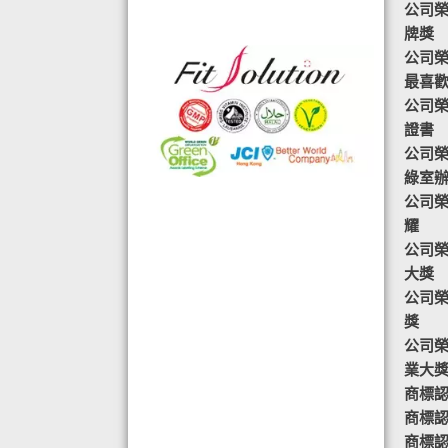
公司榮
格的國際認證外,更通過香港衛生署認
牌獎
可的香港標準及檢定中心測試,證明符
公司榮譽-
合香港食品標準,不含重金屬,農藥,細
最喜
菌,並頒發香港優質正印.
公司榮
◆ 熱烈恭賀,FIT SOLUTION細胞營養
證書
榮獲澳門廚皇協會頒發-我最喜愛的健
公司榮
康飲品金獎
綠室
◆ 全球城巿天使選拔協會義工團體政
公司榮
府機構專用編號C491
耀
◆ TOTAL SWISS義工團體政府機構專
公司榮
用編號C488
大獎
◆ TOTAL SWISS 為香港保健食品協
公司榮
會成員之一
獎
◆ FRC大中華巿場調查報告指出,7成
公司榮
受訪者己服用FIT SOLUTION細胞營養
業大
達4年或以上,信任產品及滿意度達
商標認
99.4%
商標認
◆TOTAL SWISS獲頒聯合國千禧發展
商標認證
目標-綠色辦公室認可證書及獎座