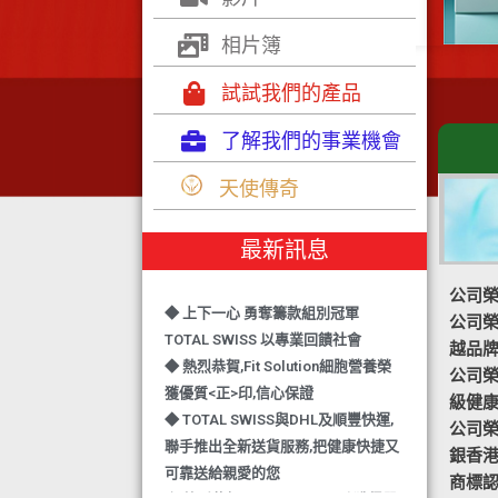
相片簿
試試我們的產品
了解我們的事業機會
◆ TOTAL SWISS 勇奪 亞洲知識管理
天使傳奇
學院 3項殊榮
◆ 熱烈恭賀-TOTAL SWISS 1日連奪2
最新訊息
獎,中銀香港環保優秀企業證書及星級
健康飲品品牌大獎
公司榮
◆ 上下一心 勇奪籌款組別冠軍
公司榮譽
TOTAL SWISS 以專業回饋社會
越品
◆ 熱烈恭賀,Fit Solution細胞營養榮
公司榮譽-
獲優質<正>印,信心保證
級健
◆ TOTAL SWISS與DHL及順豐快運,
公司榮譽
聯手推出全新送貨服務,把健康快捷又
銀香
可靠送給親愛的您
商標認
◆ 熱烈恭賀,FIT SOLUTION除獲得嚴