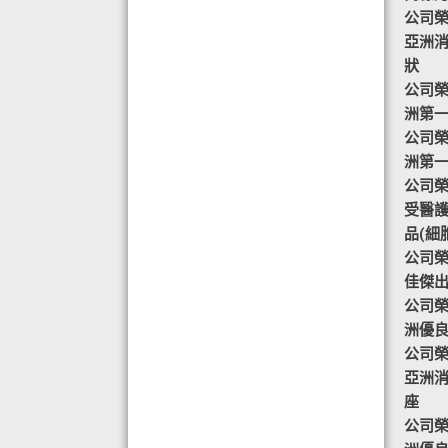
公司榮譽
◆ AIR PURIFIER 水氧機,創造清新舒
亞洲
適空氣,讓身心靈舒緩放鬆
狀
◆ 熱烈恭賀TOTAL SWISS 榮獲青春
公司榮譽
再生發明大獎
洲第
◆ 熱烈恭賀TOTAL SWISS 榮獲優質
公司榮譽
策略夥伴企業大獎
洲第
◆ 熱烈恭賀全球城巿天使協會榮獲最
公司榮譽-
具創造力企業大獎
受醫
◆ 熱烈恭賀 Fit Solution 榮獲 歐洲素
品(細
食聯盟的素食認證
公司榮譽
佳傑
公司榮譽
洲優
公司榮譽
亞洲
座
公司榮譽