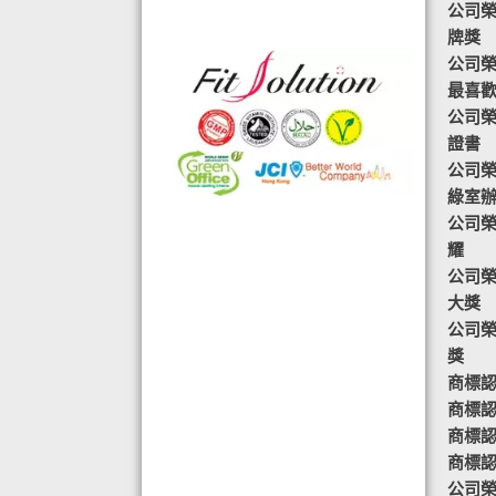
公司榮
格的國際認證外,更通過香港衛生署認
牌獎
可的香港標準及檢定中心測試,證明符
公司榮譽-
合香港食品標準,不含重金屬,農藥,細
最喜
菌,並頒發香港優質正印.
公司榮
◆ 熱烈恭賀,FIT SOLUTION細胞營養
證書
榮獲澳門廚皇協會頒發-我最喜愛的健
公司榮
康飲品金獎
綠室
◆ 全球城巿天使選拔協會義工團體政
公司榮
府機構專用編號C491
耀
◆ TOTAL SWISS義工團體政府機構專
公司榮
用編號C488
大獎
◆ TOTAL SWISS 為香港保健食品協
公司榮
會成員之一
獎
◆ FRC大中華巿場調查報告指出,7成
商標認
受訪者己服用FIT SOLUTION細胞營養
商標認
達4年或以上,信任產品及滿意度達
商標認
99.4%
商標認證
◆TOTAL SWISS獲頒聯合國千禧發展
公司榮譽