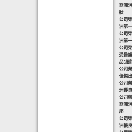
目標-綠色辦公室認可證書及獎座
亞洲
◆ AIR PURIFIER 水氧機,創造清新舒
狀
適空氣,讓身心靈舒緩放鬆
公司榮譽
◆ 熱烈恭賀TOTAL SWISS 榮獲青春
洲第
再生發明大獎
公司榮譽
◆ 熱烈恭賀TOTAL SWISS 榮獲優質
洲第
策略夥伴企業大獎
公司榮譽-
◆ 熱烈恭賀全球城巿天使協會榮獲最
受醫
具創造力企業大獎
品(細
◆ 熱烈恭賀 Fit Solution 榮獲 歐洲素
公司榮譽
食聯盟的素食認證
佳傑
公司榮譽
洲優
公司榮譽
亞洲
座
公司榮譽
洲優