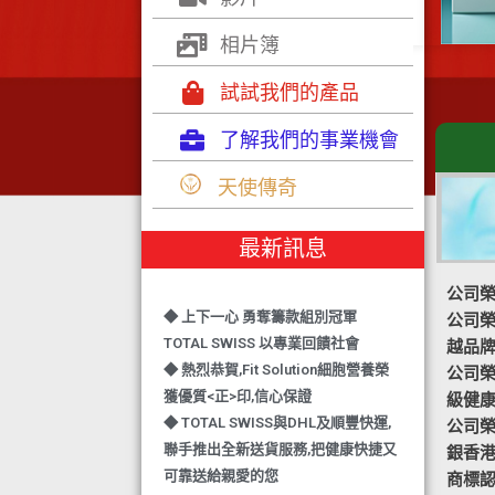
相片簿
試試我們的產品
了解我們的事業機會
◆ TOTAL SWISS 勇奪 亞洲知識管理
天使傳奇
學院 3項殊榮
◆ 熱烈恭賀-TOTAL SWISS 1日連奪2
最新訊息
獎,中銀香港環保優秀企業證書及星級
健康飲品品牌大獎
公司榮
◆ 上下一心 勇奪籌款組別冠軍
公司榮譽
TOTAL SWISS 以專業回饋社會
越品
◆ 熱烈恭賀,Fit Solution細胞營養榮
公司榮譽-
獲優質<正>印,信心保證
級健
◆ TOTAL SWISS與DHL及順豐快運,
公司榮譽
聯手推出全新送貨服務,把健康快捷又
銀香
可靠送給親愛的您
商標認
◆ 熱烈恭賀,FIT SOLUTION除獲得嚴