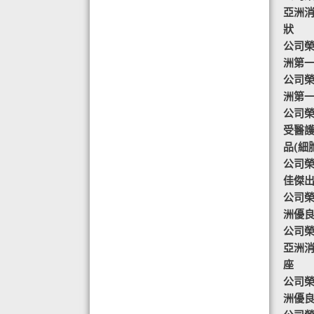
目標-綠色辦公室認可證書及獎座
亞洲
◆ AIR PURIFIER 水氧機,創造清新舒
狀
適空氣,讓身心靈舒緩放鬆
公司榮譽
◆ 熱烈恭賀TOTAL SWISS 榮獲青春
洲第
再生發明大獎
公司榮譽
◆ 熱烈恭賀TOTAL SWISS 榮獲優質
洲第
策略夥伴企業大獎
公司榮譽-
◆ 熱烈恭賀全球城巿天使協會榮獲最
受醫
具創造力企業大獎
品(細
◆ 熱烈恭賀 Fit Solution 榮獲 歐洲素
公司榮譽
食聯盟的素食認證
佳傑
公司榮譽
洲優
公司榮譽
亞洲
座
公司榮譽
洲優