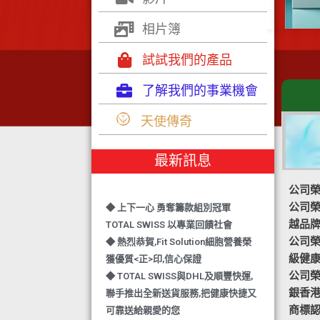
相片簿
試試我們的產品
了解我們的事業機會
◆ TOTAL SWISS 勇奪 亞洲知識管理
天使傳奇
學院 3項殊榮
◆ 熱烈恭賀-TOTAL SWISS 1日連奪2
最新訊息
獎,中銀香港環保優秀企業證書及星級
健康飲品品牌大獎
公司榮
◆ 上下一心 勇奪籌款組別冠軍
公司榮譽
TOTAL SWISS 以專業回饋社會
越品
◆ 熱烈恭賀,Fit Solution細胞營養榮
公司榮譽-
獲優質<正>印,信心保證
級健
◆ TOTAL SWISS與DHL及順豐快運,
公司榮譽
聯手推出全新送貨服務,把健康快捷又
銀香
可靠送給親愛的您
商標認