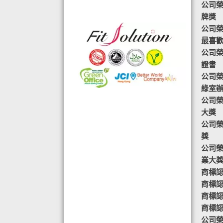
◆ 熱烈恭賀,FIT SOLUTION除獲得嚴
公司榮
格的國際認證外,更通過香港衛生署認
牌獎
可的香港標準及檢定中心測試,證明符
公司榮譽-
合香港食品標準,不含重金屬,農藥,細
最喜
菌,並頒發香港優質正印.
公司榮
◆ 熱烈恭賀,FIT SOLUTION細胞營養
證書
榮獲澳門廚皇協會頒發-我最喜愛的健
公司榮
康飲品金獎
綠室
◆ 全球城巿天使選拔協會義工團體政
公司榮
府機構專用編號C491
大獎
◆ TOTAL SWISS義工團體政府機構專
公司榮
用編號C488
獎
◆ TOTAL SWISS 為香港保健食品協
公司榮
會成員之一
業大
◆ FRC大中華巿場調查報告指出,7成
商標認
受訪者己服用FIT SOLUTION細胞營養
商標認
達4年或以上,信任產品及滿意度達
商標認
99.4%
商標認證
◆TOTAL SWISS獲頒聯合國千禧發展
公司榮譽