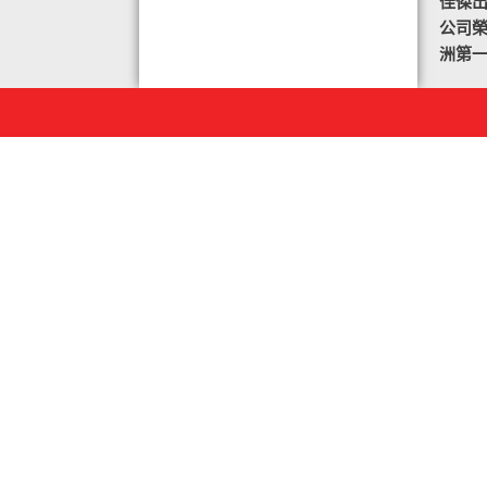
佳傑
公司榮譽
洲第