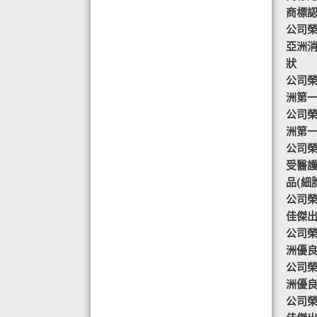
商標認證
◆ AIR PURIFIER 水氧機,創造清新舒
公司榮譽
適空氣,讓身心靈舒緩放鬆
亞洲
◆ 熱烈恭賀TOTAL SWISS 榮獲青春
狀
再生發明大獎
公司榮譽
◆ 熱烈恭賀TOTAL SWISS 榮獲優質
洲第
策略夥伴企業大獎
公司榮譽
◆ 熱烈恭賀全球城巿天使協會榮獲最
洲第
具創造力企業大獎
公司榮譽-
◆ 熱烈恭賀 Fit Solution 榮獲 歐洲素
受醫
食聯盟的素食認證
品(細
公司榮譽
佳傑
公司榮譽
洲優
公司榮譽
洲優
公司榮譽