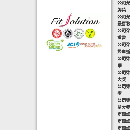
公司榮
格的國際認證外,更通過香港衛生署認
牌獎
可的香港標準及檢定中心測試,證明符
公司榮譽-
合香港食品標準,不含重金屬,農藥,細
最喜
菌,並頒發香港優質正印.
公司榮
◆ 熱烈恭賀,FIT SOLUTION細胞營養
證書
榮獲澳門廚皇協會頒發-我最喜愛的健
公司榮
康飲品金獎
綠室
◆ 全球城巿天使選拔協會義工團體政
公司榮
府機構專用編號C491
耀
◆ TOTAL SWISS義工團體政府機構專
公司榮
用編號C488
大獎
◆ TOTAL SWISS 為香港保健食品協
公司榮
會成員之一
獎
◆ FRC大中華巿場調查報告指出,7成
公司榮
受訪者己服用FIT SOLUTION細胞營養
業大
達4年或以上,信任產品及滿意度達
商標認
99.4%
商標認
◆TOTAL SWISS獲頒聯合國千禧發展
商標認
目標-綠色辦公室認可證書及獎座