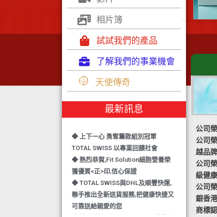
相片簿
試試我們的產品
了解我們的事業機會
◆ TOTAL SWISS 勇奪 亞洲知識管理
天使傳奇
學院 3項殊榮
◆ 熱烈恭賀-TOTAL SWISS 1日連奪2
最新訊息
獎,中銀香港環保優秀企業證書及星級
健康飲品品牌大獎
公司榮
◆ 上下一心 勇奪籌款組別冠軍
公司榮譽
TOTAL SWISS 以專業回饋社會
越品
◆ 熱烈恭賀,Fit Solution細胞營養榮
公司榮譽-
獲優質<正>印,信心保證
級健
◆ TOTAL SWISS與DHL及順豐快運,
公司榮譽
聯手推出全新送貨服務,把健康快捷又
銀香
可靠送給親愛的您
商標認
◆ 熱烈恭賀,FIT SOLUTION除獲得嚴