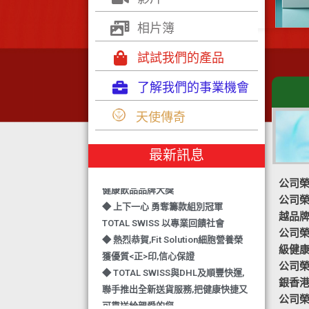
相片簿
試試我們的產品
了解我們的事業機會
天使傳奇
◆ TOTAL SWISS 勇奪 亞洲知識管理
學院 3項殊榮
◆ 熱烈恭賀-TOTAL SWISS 1日連奪2
最新訊息
獎,中銀香港環保優秀企業證書及星級
公司榮
健康飲品品牌大獎
公司榮譽
◆ 上下一心 勇奪籌款組別冠軍
越品
TOTAL SWISS 以專業回饋社會
公司榮譽-
◆ 熱烈恭賀,Fit Solution細胞營養榮
級健
獲優質<正>印,信心保證
公司榮譽
◆ TOTAL SWISS與DHL及順豐快運,
銀香
聯手推出全新送貨服務,把健康快捷又
公司榮
可靠送給親愛的您