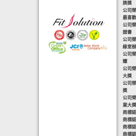
牌獎
◆ 熱烈恭賀,FIT SOLUTION除獲得嚴
公司榮譽-
格的國際認證外,更通過香港衛生署認
最喜
可的香港標準及檢定中心測試,證明符
公司榮
合香港食品標準,不含重金屬,農藥,細
證書
菌,並頒發香港優質正印.
公司榮
◆ 熱烈恭賀,FIT SOLUTION細胞營養
綠室
榮獲澳門廚皇協會頒發-我最喜愛的健
公司榮
康飲品金獎
耀
◆ 全球城巿天使選拔協會義工團體政
公司榮
府機構專用編號C491
大獎
◆ TOTAL SWISS義工團體政府機構專
公司榮
用編號C488
獎
◆ TOTAL SWISS 為香港保健食品協
公司榮
會成員之一
業大
◆ FRC大中華巿場調查報告指出,7成
商標認
受訪者己服用FIT SOLUTION細胞營養
商標認
達4年或以上,信任產品及滿意度達
商標認
99.4%
商標認證
◆TOTAL SWISS獲頒聯合國千禧發展