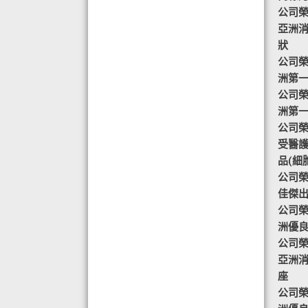
公司榮譽
目標-綠色辦公室認可證書及獎座
亞洲
◆ AIR PURIFIER 水氧機,創造清新舒
狀
適空氣,讓身心靈舒緩放鬆
公司榮譽
◆ 熱烈恭賀TOTAL SWISS 榮獲青春
洲第
再生發明大獎
公司榮譽
◆ 熱烈恭賀TOTAL SWISS 榮獲優質
洲第
策略夥伴企業大獎
公司榮譽-
◆ 熱烈恭賀全球城巿天使協會榮獲最
受醫
具創造力企業大獎
品(細
◆ 熱烈恭賀 Fit Solution 榮獲 歐洲素
公司榮譽
食聯盟的素食認證
佳傑
公司榮譽
洲優
公司榮譽
亞洲
座
公司榮譽