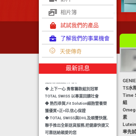
相片簿
試試我們的產品
了解我們的事業機會
◆ TOTAL SWISS 勇奪 亞洲知識管理
天使傳奇
學院 3項殊榮
◆ 熱烈恭賀-TOTAL SWISS 1日連奪2
最新訊息
獎,中銀香港環保優秀企業證書及星級
健康飲品品牌大獎
GENI
◆ 上下一心 勇奪籌款組別冠軍
TS水
TOTAL SWISS 以專業回饋社會
Time
◆ 熱烈恭賀,Fit Solution細胞營養榮
組
獲優質<正>印,信心保證
Omega
◆ TOTAL SWISS與DHL及順豐快運,
素
聯手推出全新送貨服務,把健康快捷又
Lute
可靠送給親愛的您
率先