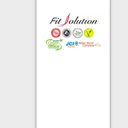
◆ 熱烈恭賀,FIT SOLUTION除獲得嚴
格的國際認證外,更通過香港衛生署認
可的香港標準及檢定中心測試,證明符
合香港食品標準,不含重金屬,農藥,細
菌,並頒發香港優質正印.
◆ 熱烈恭賀,FIT SOLUTION細胞營養
榮獲澳門廚皇協會頒發-我最喜愛的健
康飲品金獎
◆ 全球城巿天使選拔協會義工團體政
府機構專用編號C491
◆ TOTAL SWISS義工團體政府機構專
用編號C488
◆ TOTAL SWISS 為香港保健食品協
會成員之一
◆ FRC大中華巿場調查報告指出,7成
受訪者己服用FIT SOLUTION細胞營養
達4年或以上,信任產品及滿意度達
99.4%
◆TOTAL SWISS獲頒聯合國千禧發展