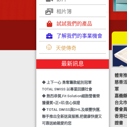
相片簿
試試我們的產品
了解我們的事業機會
◆ TOTAL SWISS 勇奪 亞洲知識管理
天使傳奇
學院 3項殊榮
◆ 熱烈恭賀-TOTAL SWISS 1日連奪2
最新訊息
獎,中銀香港環保優秀企業證書及星級
健康飲品品牌大獎
體育
◆ 上下一心 勇奪籌款組別冠軍
慈善
TOTAL SWISS 以專業回饋社會
軍
◆ 熱烈恭賀,Fit Solution細胞營養榮
嘉義
獲優質<正>印,信心保證
台北
◆ TOTAL SWISS與DHL及順豐快運,
譽會
聯手推出全新送貨服務,把健康快捷又
香港社
可靠送給親愛的您
證書