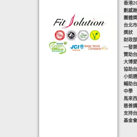
◆ 熱烈恭賀,FIT SOLUTION除獲得嚴
香港2
格的國際認證外,更通過香港衛生署認
劃感
可的香港標準及檢定中心測試,證明符
團體
合香港食品標準,不含重金屬,農藥,細
台北市
菌,並頒發香港優質正印.
獎狀
◆ 熱烈恭賀,FIT SOLUTION細胞營養
財政部
榮獲澳門廚皇協會頒發-我最喜愛的健
一發
康飲品金獎
贊助
◆ 全球城巿天使選拔協會義工團體政
大博
府機構專用編號C491
協助台
◆ TOTAL SWISS義工團體政府機構專
小姐
用編號C488
輔助
◆ TOTAL SWISS 為香港保健食品協
中學
會成員之一
馬來
◆ FRC大中華巿場調查報告指出,7成
慈善
受訪者己服用FIT SOLUTION細胞營養
支持
達4年或以上,信任產品及滿意度達
基金
99.4%
◆TOTAL SWISS獲頒聯合國千禧發展