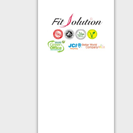
◆ 熱烈恭賀,FIT SOLUTION除獲得嚴
格的國際認證外,更通過香港衛生署認
可的香港標準及檢定中心測試,證明符
合香港食品標準,不含重金屬,農藥,細
菌,並頒發香港優質正印.
◆ 熱烈恭賀,FIT SOLUTION細胞營養
榮獲澳門廚皇協會頒發-我最喜愛的健
康飲品金獎
◆ 全球城巿天使選拔協會義工團體政
府機構專用編號C491
◆ TOTAL SWISS義工團體政府機構專
用編號C488
◆ TOTAL SWISS 為香港保健食品協
會成員之一
◆ FRC大中華巿場調查報告指出,7成
受訪者己服用FIT SOLUTION細胞營養
達4年或以上,信任產品及滿意度達
99.4%
◆TOTAL SWISS獲頒聯合國千禧發展