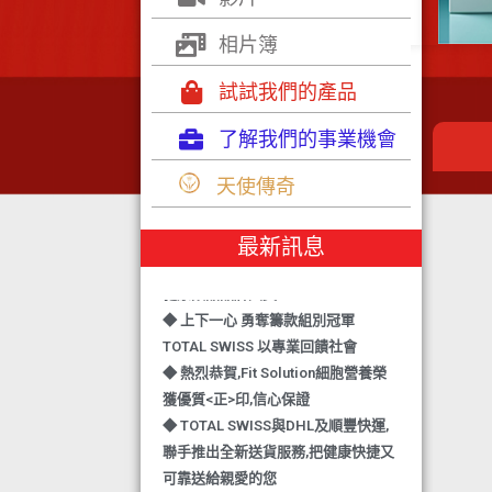
相片簿
試試我們的產品
了解我們的事業機會
◆ TOTAL SWISS 勇奪 亞洲知識管理
天使傳奇
學院 3項殊榮
◆ 熱烈恭賀-TOTAL SWISS 1日連奪2
最新訊息
獎,中銀香港環保優秀企業證書及星級
健康飲品品牌大獎
◆ 上下一心 勇奪籌款組別冠軍
TOTAL SWISS 以專業回饋社會
◆ 熱烈恭賀,Fit Solution細胞營養榮
獲優質<正>印,信心保證
◆ TOTAL SWISS與DHL及順豐快運,
聯手推出全新送貨服務,把健康快捷又
可靠送給親愛的您