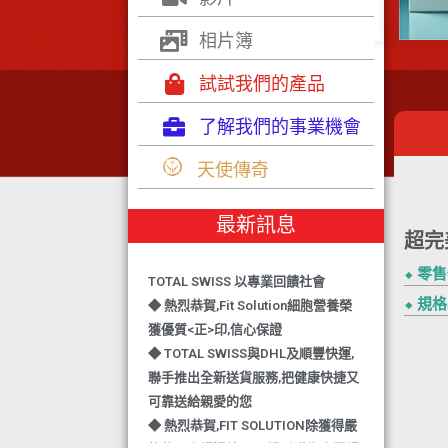
相片簿
試試我們的產品
了解我們的事業機會
◆ TOTAL SWISS 勇奪 亞洲知識管理
學院 3項殊榮
天使傳奇
◆ 熱烈恭賀-TOTAL SWISS 1日連奪2
獎,中銀香港環保優秀企業證書及星級
最新訊息
健康飲品品牌大獎
超完
◆ 上下一心 勇奪籌款組別冠軍
TOTAL SWISS 以專業回饋社會
⬥ 零
◆ 熱烈恭賀,Fit Solution細胞營養榮
⬥ 規
獲優質<正>印,信心保證
◆ TOTAL SWISS與DHL及順豐快運,
聯手推出全新送貨服務,把健康快捷又
可靠送給親愛的您
◆ 熱烈恭賀,FIT SOLUTION除獲得嚴
格的國際認證外,更通過香港衛生署認