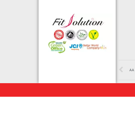
可的香港標準及檢定中心測試,證明符
合香港食品標準,不含重金屬,農藥,細
菌,並頒發香港優質正印.
◆ 熱烈恭賀,FIT SOLUTION細胞營養
榮獲澳門廚皇協會頒發-我最喜愛的健
康飲品金獎
◆ 全球城巿天使選拔協會義工團體政
府機構專用編號C491
◆ TOTAL SWISS義工團體政府機構專
用編號C488
AA
◆ TOTAL SWISS 為香港保健食品協
會成員之一
◆ FRC大中華巿場調查報告指出,7成
受訪者己服用FIT SOLUTION細胞營養
達4年或以上,信任產品及滿意度達
99.4%
◆TOTAL SWISS獲頒聯合國千禧發展
目標-綠色辦公室認可證書及獎座
◆ AIR PURIFIER 水氧機,創造清新舒