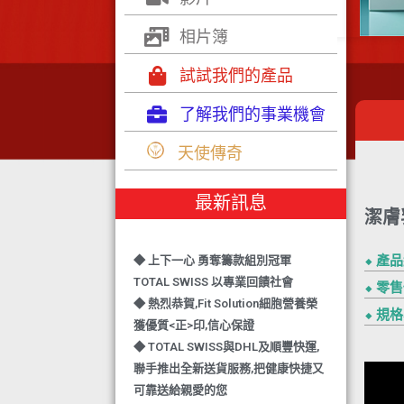
相片簿
試試我們的產品
了解我們的事業機會
◆ TOTAL SWISS 勇奪 亞洲知識管理
天使傳奇
學院 3項殊榮
◆ 熱烈恭賀-TOTAL SWISS 1日連奪2
最新訊息
獎,中銀香港環保優秀企業證書及星級
潔膚
健康飲品品牌大獎
◆ 上下一心 勇奪籌款組別冠軍
⬥ 產
TOTAL SWISS 以專業回饋社會
⬥ 零
◆ 熱烈恭賀,Fit Solution細胞營養榮
⬥ 規
獲優質<正>印,信心保證
◆ TOTAL SWISS與DHL及順豐快運,
聯手推出全新送貨服務,把健康快捷又
可靠送給親愛的您
◆ 熱烈恭賀,FIT SOLUTION除獲得嚴