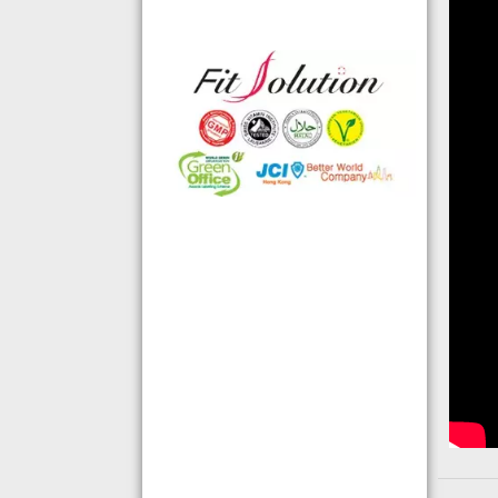
格的國際認證外,更通過香港衛生署認
可的香港標準及檢定中心測試,證明符
合香港食品標準,不含重金屬,農藥,細
菌,並頒發香港優質正印.
◆ 熱烈恭賀,FIT SOLUTION細胞營養
榮獲澳門廚皇協會頒發-我最喜愛的健
康飲品金獎
◆ 全球城巿天使選拔協會義工團體政
府機構專用編號C491
◆ TOTAL SWISS義工團體政府機構專
用編號C488
◆ TOTAL SWISS 為香港保健食品協
會成員之一
◆ FRC大中華巿場調查報告指出,7成
受訪者己服用FIT SOLUTION細胞營養
達4年或以上,信任產品及滿意度達
99.4%
◆TOTAL SWISS獲頒聯合國千禧發展