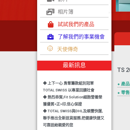
相片簿
試試我們的產品
了解我們的事業機會
◆ TOTAL SWISS 勇奪 亞洲知識管理
天使傳奇
學院 3項殊榮
◆ 熱烈恭賀-TOTAL SWISS 1日連奪2
最新訊息
獎,中銀香港環保優秀企業證書及星級
TS
健康飲品品牌大獎
◆ 上下一心 勇奪籌款組別冠軍
⬥ 產
TOTAL SWISS 以專業回饋社會
⬥ 零
◆ 熱烈恭賀,Fit Solution細胞營養榮
獲優質<正>印,信心保證
◆ TOTAL SWISS與DHL及順豐快運,
聯手推出全新送貨服務,把健康快捷又
可靠送給親愛的您
◆ 熱烈恭賀,FIT SOLUTION除獲得嚴