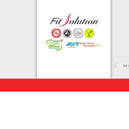
格的國際認證外,更通過香港衛生署認
可的香港標準及檢定中心測試,證明符
合香港食品標準,不含重金屬,農藥,細
菌,並頒發香港優質正印.
◆ 熱烈恭賀,FIT SOLUTION細胞營養
榮獲澳門廚皇協會頒發-我最喜愛的健
康飲品金獎
◆ 全球城巿天使選拔協會義工團體政
府機構專用編號C491
Fi
◆ TOTAL SWISS義工團體政府機構專
用編號C488
◆ TOTAL SWISS 為香港保健食品協
會成員之一
◆ FRC大中華巿場調查報告指出,7成
受訪者己服用FIT SOLUTION細胞營養
達4年或以上,信任產品及滿意度達
99.4%
◆TOTAL SWISS獲頒聯合國千禧發展