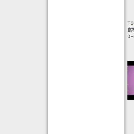
TO
食
DH