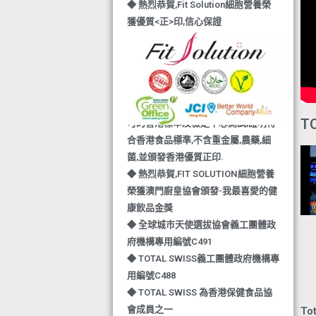
◆ 熱烈恭賀,Fit Solution細胞營養榮
獲優質<正>印,信心保證
◆ TOTAL SWISS與DHL及順豐快運,
聯手推出全新送貨服務,把健康快捷又
可靠送給親愛的您
◆ 熱烈恭賀,FIT SOLUTION除獲得嚴
格的國際認證外,更通過香港衛生署認
T
可的香港標準及檢定中心測試,證明符
合香港食品標準,不含重金屬,農藥,細
菌,並頒發香港優質正印.
◆ 熱烈恭賀,FIT SOLUTION細胞營養
榮獲澳門廚皇協會頒發-我最喜愛的健
康飲品金獎
◆ 全球城巿天使選拔協會義工團體政
府機構專用編號C491
◆ TOTAL SWISS義工團體政府機構專
用編號C488
◆ TOTAL SWISS 為香港保健食品協
會成員之一
To