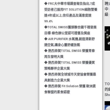
聘
◆ FRC大中華巿場調查報告指出,7成
中
受訪者己服用FIT SOLUTION細胞營養
級
達4年或以上,信任產品及滿意度達
99.4%
◆TOTAL SWISS獲頒聯合國千禧發展
目標-綠色辦公室認可證書及獎座
◆ AIR PURIFIER 水氧機,創造清新舒
適空氣,讓身心靈舒緩放鬆
◆ 熱烈恭賀TOTAL SWISS 榮獲青春
再生發明大獎
◆ 熱烈恭賀TOTAL SWISS 榮獲優質
策略夥伴企業大獎
◆ 熱烈恭賀全球城巿天使協會榮獲最
具創造力企業大獎
TO
◆ 熱烈恭賀 Fit Solution 榮獲 歐洲素
的
食聯盟的素食認證
Sh