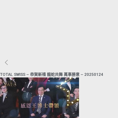
TOTAL SWISS – 恭賀新禧 龍蛇共舞 萬事勝意 – 20250124