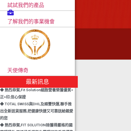
試試我們的產品
了解我們的事業機會
◆ TOTAL SWISS 勇奪 亞洲知識管理學院 3
項殊榮
◆ 熱烈恭賀-TOTAL SWISS 1日連奪2獎,中銀
香港環保優秀企業證書及星級健康飲品品牌
大獎
天使傳奇
◆ 上下一心 勇奪籌款組別冠軍 TOTAL
SWISS 以專業回饋社會
最新訊息
◆ 熱烈恭賀,Fit Solution細胞營養榮獲優質<
正>印,信心保證
◆ TOTAL SWISS與DHL及順豐快運,聯手推
出全新送貨服務,把健康快捷又可靠送給親愛
的您
◆ 熱烈恭賀,FIT SOLUTION除獲得嚴格的國
際認證外,更通過香港衛生署認可的香港標準