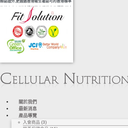
及檢定中心測試,證明符合香港食品標準,不含
重金屬,農藥,細菌,並頒發香港優質正印.
◆ 熱烈恭賀,FIT SOLUTION細胞營養榮獲澳
門廚皇協會頒發-我最喜愛的健康飲品金獎
◆ 全球城巿天使選拔協會義工團體政府機構
專用編號C491
◆ TOTAL SWISS義工團體政府機構專用編號
C488
◆ TOTAL SWISS 為香港保健食品協會成員
之一
◆ FRC大中華巿場調查報告指出,7成受訪者
己服用FIT SOLUTION細胞營養達4年或以上,
信任產品及滿意度達99.4%
◆TOTAL SWISS獲頒聯合國千禧發展目標-
綠色辦公室認可證書及獎座
關於我們
◆ AIR PURIFIER 水氧機,創造清新舒適空氣,
最新消息
讓身心靈舒緩放鬆
產品導覽
◆ 熱烈恭賀TOTAL SWISS 榮獲青春再生發
入會商品 (3)
明大獎