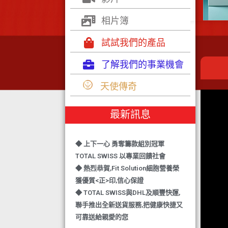
相片簿
試試我們的產品
了解我們的事業機會
◆ TOTAL SWISS 勇奪 亞洲知識管理
天使傳奇
學院 3項殊榮
◆ 熱烈恭賀-TOTAL SWISS 1日連奪2
最新訊息
獎,中銀香港環保優秀企業證書及星級
健康飲品品牌大獎
◆ 上下一心 勇奪籌款組別冠軍
TOTAL SWISS 以專業回饋社會
◆ 熱烈恭賀,Fit Solution細胞營養榮
獲優質<正>印,信心保證
◆ TOTAL SWISS與DHL及順豐快運,
聯手推出全新送貨服務,把健康快捷又
可靠送給親愛的您
◆ 熱烈恭賀,FIT SOLUTION除獲得嚴