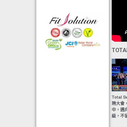
格的國際認證外,更通過香港衛生署認
可的香港標準及檢定中心測試,證明符
合香港食品標準,不含重金屬,農藥,細
菌,並頒發香港優質正印.
◆ 熱烈恭賀,FIT SOLUTION細胞營養
榮獲澳門廚皇協會頒發-我最喜愛的健
康飲品金獎
TOTA
◆ 全球城巿天使選拔協會義工團體政
府機構專用編號C491
◆ TOTAL SWISS義工團體政府機構專
用編號C488
◆ TOTAL SWISS 為香港保健食品協
會成員之一
◆ FRC大中華巿場調查報告指出,7成
Total 
受訪者己服用FIT SOLUTION細胞營養
聘大會
達4年或以上,信任產品及滿意度達
中，邁
99.4%
級，不
◆TOTAL SWISS獲頒聯合國千禧發展