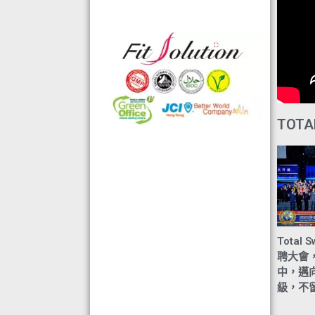
◆ 熱烈恭賀,FIT SOLUTION除獲得嚴
格的國際認證外,更通過香港衛生署認
可的香港標準及檢定中心測試,證明符
合香港食品標準,不含重金屬,農藥,細
菌,並頒發香港優質正印.
◆ 熱烈恭賀,FIT SOLUTION細胞營養
榮獲澳門廚皇協會頒發-我最喜愛的健
康飲品金獎
TOTA
◆ 全球城巿天使選拔協會義工團體政
府機構專用編號C491
◆ TOTAL SWISS義工團體政府機構專
用編號C488
◆ TOTAL SWISS 為香港保健食品協
會成員之一
◆ FRC大中華巿場調查報告指出,7成
Total 
受訪者己服用FIT SOLUTION細胞營養
聘大會
達4年或以上,信任產品及滿意度達
中，邁
級，不
99.4%
◆TOTAL SWISS獲頒聯合國千禧發展