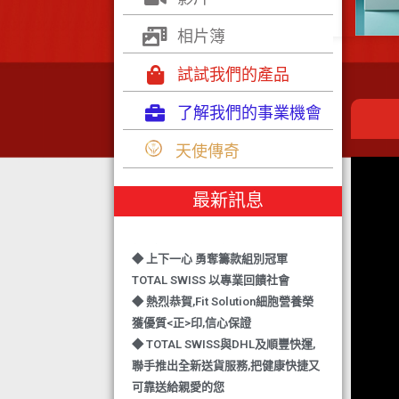
相片簿
試試我們的產品
了解我們的事業機會
◆ TOTAL SWISS 勇奪 亞洲知識管理
天使傳奇
學院 3項殊榮
◆ 熱烈恭賀-TOTAL SWISS 1日連奪2
最新訊息
獎,中銀香港環保優秀企業證書及星級
健康飲品品牌大獎
◆ 上下一心 勇奪籌款組別冠軍
TOTAL SWISS 以專業回饋社會
◆ 熱烈恭賀,Fit Solution細胞營養榮
獲優質<正>印,信心保證
◆ TOTAL SWISS與DHL及順豐快運,
聯手推出全新送貨服務,把健康快捷又
可靠送給親愛的您